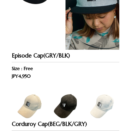
Episode Cap(GRY/BLK)
Size : Free
JPY4,950
Corduroy Cap(BEG/BLK/GRY)