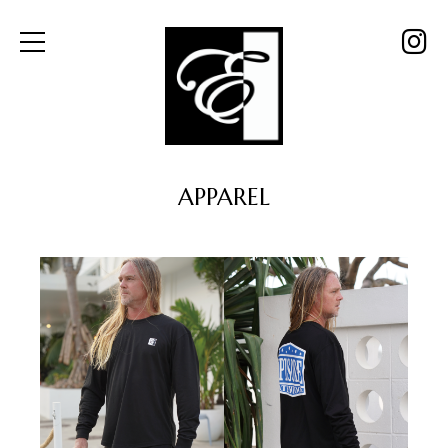
内
I
容
を
n
ス
s
キ
t
ッ
a
プ
g
APPAREL
r
a
m