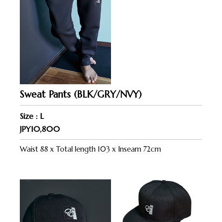
Sweat Pants (BLK/GRY/NVY)
Size : L
JPY10,800
Waist 88 x Total length 103 x Inseam 72cm