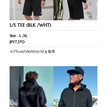
L/S TEE (BLK /WHT)
Size : L ,XL
JPY7,370
※175cmのADAMがXLを着用